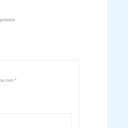
spacios.
dos con
*