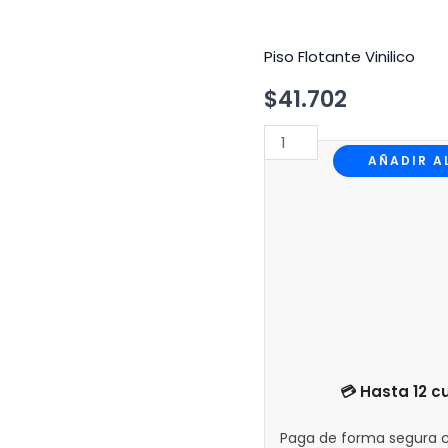
Piso Flotante Vinilico
Piso
Flotante
$
41.702
Vinílico
Gris
AÑADIR A
Nórdico
cantidad
💳 Hasta 12 
Paga de forma segura c