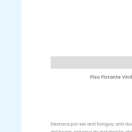
Descripción
Valoraciones (0)
Piso Flotante Vin
Destaca por ser anti hongos, anti á
del hogar, sistema de instalación cli