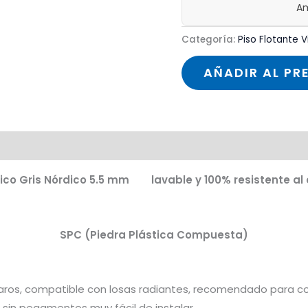
Am
Categoría:
Piso Flotante Vi
AÑADIR AL PR
ílico Gris Nórdico 5.5 mm lavable y 100% resistente al a
SPC (Piedra Plástica Compuesta)
caros, compatible con losas radiantes, recomendado para co
c sin pegamentos muy fácil de instalar.