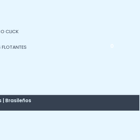
ICO CLICK
Buscar
0
S FLOTANTES
s | Brasileños