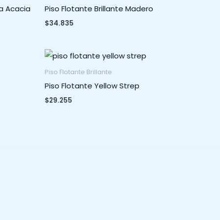
ra Acacia
Piso Flotante Brillante Madero
$
34.835
Piso Flotante Brillante
Piso Flotante Yellow Strep
$
29.255