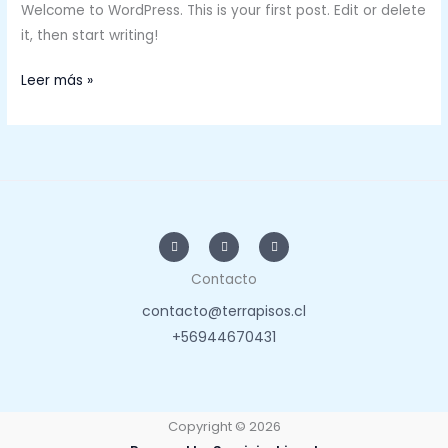
Welcome to WordPress. This is your first post. Edit or delete
it, then start writing!
Leer más »
I
F
W
n
a
h
s
c
a
t
e
t
a
b
s
Contacto
g
o
a
r
o
p
contacto@terrapisos.cl
a
k
p
m
-
f
+56944670431
Copyright © 2026