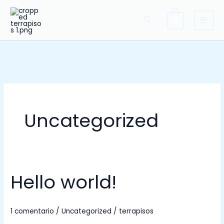
Ir
Buscar
al
0
contenido
Instalación Piso Flotante | Venta Pisos Flotantes | Vinilicos | Biselados | Brasileños
Uncategorized
Hello world!
Hello
world!
1 comentario
/
Uncategorized
/
terrapisos