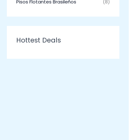
Pisos Flotantes Brasileños
(8)
Hottest Deals