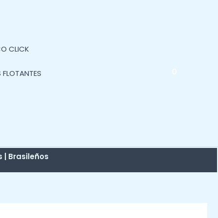
ICO CLICK
Buscar
0
S FLOTANTES
s | Brasileños