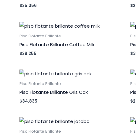
$
25.356
$
2
Piso Flotante Brillante
Pis
Piso Flotante Brillante Coffee Milk
Pi
$
29.255
$
3
Piso Flotante Brillante
Pis
Piso Flotante Brillante Gris Oak
Pi
$
34.835
$
2
Piso Flotante Brillante
Pis